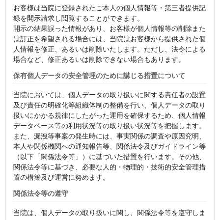
お客様は当院に登録されたご本人の個人情報等・第三者提供記
録を開示請求し閲覧することができます。
開示の結果誤った情報があり、お客様が個人情報等の削除また
は訂正を希望される場合には、当院はお客様から提供された個
人情報を修正、あるいは削除いたします。ただし、法令による
場合など、修正あるいは削除できない場合もあります。
保有個人データの安全管理のために講じる措置について
当院においては、個人データの取り扱いに関する責任者の設置
及び責任の明確化等組織体制の整備を行い、個人データの取り
扱いにかかる規律にしたがった運用を確保するため、個人情報
データベース等の利用状況等の取り扱い状況等を把握します。
また、漏洩等事案の発生時には、事実関係の調査や原因究明、
本人や関係機関への通知報告等、関係法令及びガイドライン等
（以下「関係法令等」）に基づいた措置を行います。その他、
関係法令等に基づき、必要な人的・物理的・技術的安全管理措
置の構築及び運営に努めます。
関係法令等の遵守
当院は、個人データの取り扱いに関し、関係法令等を遵守しま