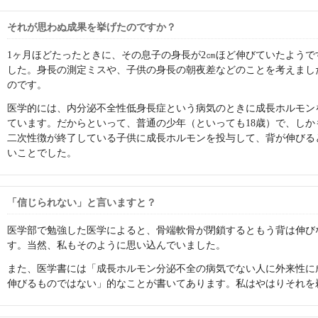
それが思わぬ成果を挙げたのですか？
1ヶ月ほどたったときに、その息子の身長が2㎝ほど伸びていたよう
した。身長の測定ミスや、子供の身長の朝夜差などのことを考えまし
のです。
医学的には、内分泌不全性低身長症という病気のときに成長ホルモン
ています。だからといって、普通の少年（といっても18歳）で、し
二次性徴が終了している子供に成長ホルモンを投与して、背が伸びる
いことでした。
「信じられない」と言いますと？
医学部で勉強した医学によると、骨端軟骨が閉鎖するともう背は伸び
す。当然、私もそのように思い込んでいました。
また、医学書には「成長ホルモン分泌不全の病気でない人に外来性に
伸びるものではない」的なことが書いてあります。私はやはりそれを