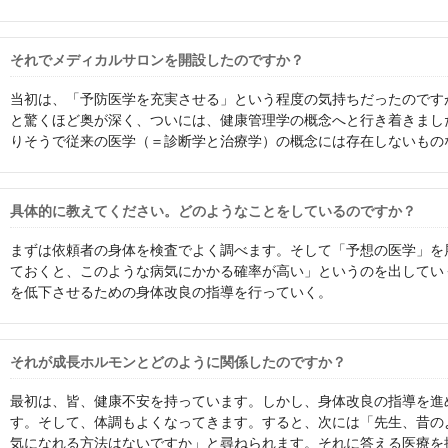
それでメディカルサロンを開設したのですか？
当初は、「予防医学を充実させる」という程度の気持ちだったのです
と驚くほど奥が深く、ついには、健康管理学の概念へと行き着きまし
りそうで従来の医学（＝診断学と治療学）の概念には存在しないもの
具体的に教えてください。どのようなことをしているのですか？
まずは依頼者の身体を検査でよく調べます。そして「予想の医学」を
ておくと、このような病気にかかる確率が高い」というのを出してい
を低下させるための身体改良の指導を行っていく。
それが成長ホルモンとどのように関係したのですか？
最初は、皆、健康不安を持っています。しかし、身体改良の指導を進
す。そして、体調もよくなってきます。すると、次には「先生、昔の
気になれる方法はないですか」と尋ねられます。それに答える医療を