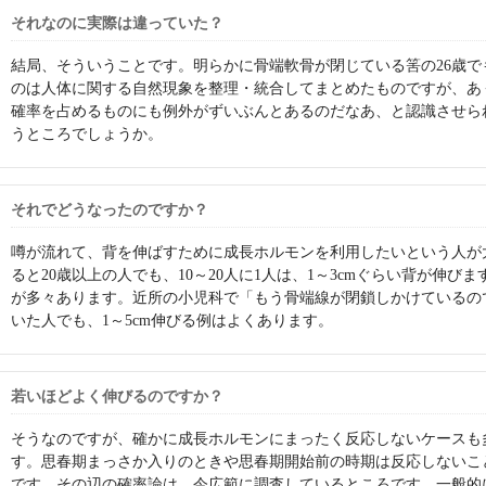
それなのに実際は違っていた？
結局、そういうことです。明らかに骨端軟骨が閉じている筈の26歳で
のは人体に関する自然現象を整理・統合してまとめたものですが、あ
確率を占めるものにも例外がずいぶんとあるのだなあ、と認識させら
うところでしょうか。
それでどうなったのですか？
噂が流れて、背を伸ばすために成長ホルモンを利用したいという人が
ると20歳以上の人でも、10～20人に1人は、1～3cmぐらい背が伸び
が多々あります。近所の小児科で「もう骨端線が閉鎖しかけているの
いた人でも、1～5cm伸びる例はよくあります。
若いほどよく伸びるのですか？
そうなのですが、確かに成長ホルモンにまったく反応しないケースも
す。思春期まっさか入りのときや思春期開始前の時期は反応しないこ
です。その辺の確率論は、今広範に調査しているところです。一般的