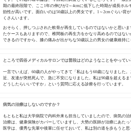
期の最終段階で、ここ1年の伸びが2～4cmに低下した時期が成長ホル
効性が高いです。面白いのは50歳以上の男女です。1～2cmぐらい背
くさんいます。
おそらく、押しつぶされた軟骨が再生しているのではないかと思いま
たケースもありますので、椎間板の再生力をかなり高めるのではない
できるのですから、膝の痛みが出がちな50歳以上の男女の健康維持
ところで四谷メディカルサロンでは普段はどのようなことをやってい
一言でいえば、60歳の人がやってきて「私はもう60歳になりました
近、友達が突然死んで、急に不安になりました。私は90歳を超える
どうしたらいいですか」という質問に応える診療を行っています。
病気の治療はしないのですか？
もともと私は大学病院で内科外来も担当していましたので、病気の治
治療は、健康保険がカバーしていますし、大勢の医師が治療にあたっ
医学は、優秀な先輩や後輩に任せておいて、私は別の道を歩もうと思